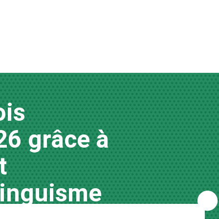
ois
26 grâce à
t
linguisme