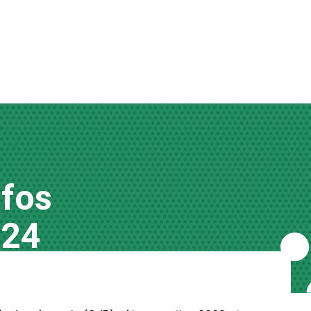
nfos
024