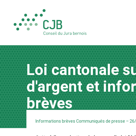
Loi cantonale su
d'argent et inf
brèves
Informations brèves Communiqués de presse
–
26