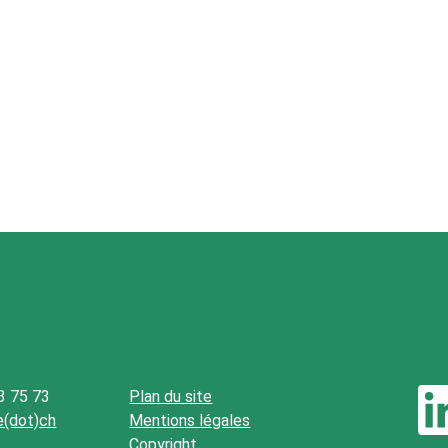
3 75 73
Plan du site
be(dot)ch
Mentions légales
Copyright