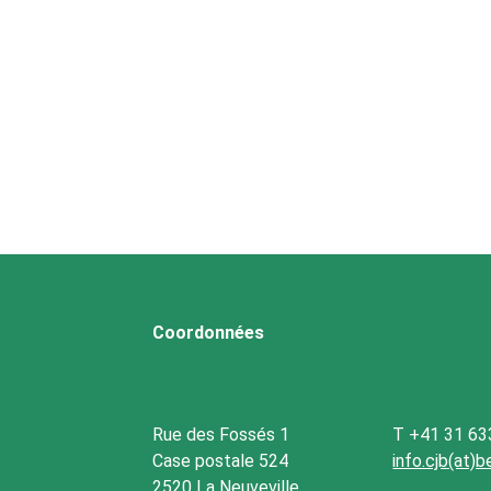
Coordonnées
Rue des Fossés 1
T +41 31 63
Case postale 524
info.cjb(at)
2520 La Neuveville