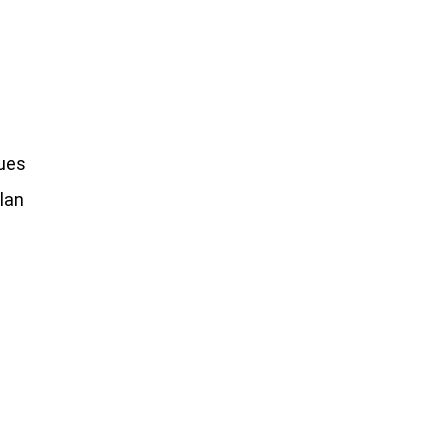
ues
lan