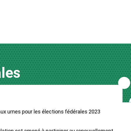
ales
aux urnes pour les élections fédérales 2023
ulation est amené à participer au renouvellement