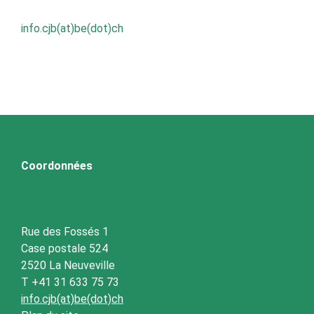
info.cjb(at)be(dot)ch
Coordonnées
Rue des Fossés 1
Case postale 524
2520 La Neuveville
T +41 31 633 75 73
info.cjb(at)be(dot)ch