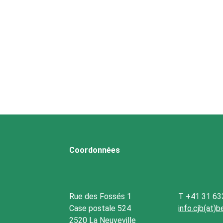
Coordonnées
Rue des Fossés 1
T +41 31 63
Case postale 524
info.cjb(at)
2520 La Neuveville