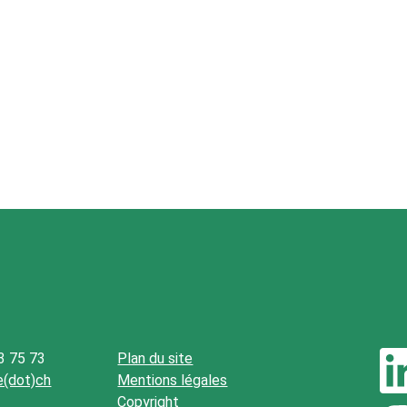
3 75 73
Plan du site
be(dot)ch
Mentions légales
Copyright