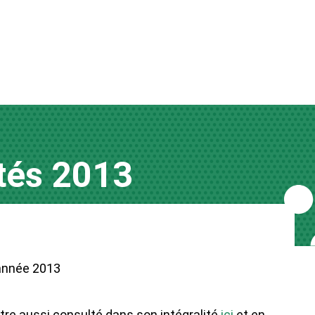
ités 2013
’année 2013
tre aussi consulté dans son intégralité
ici
et en