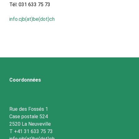
Tél: 031 633 75 73
info.cjb(at)be(dot)ch
Coordonnées
Rue des Fossés 1
Case postale 524
2520 La Neuveville
T +41 31 633 75 73
info.cjb(at)be(dot)ch