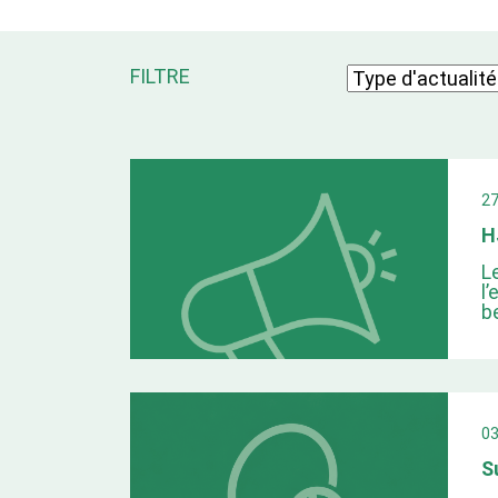
FILTRE
2
H
L
l
b
0
S