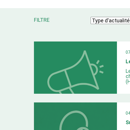
FILTRE
0
L
L
c
(
0
S