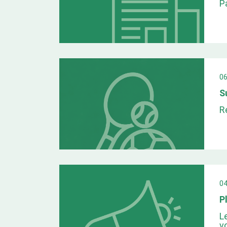
P
0
S
R
0
P
L
v