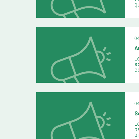
q
0
A
L
s
c
0
S
L
p
b