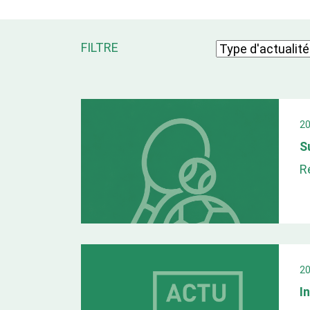
FILTRE
2
S
R
2
I