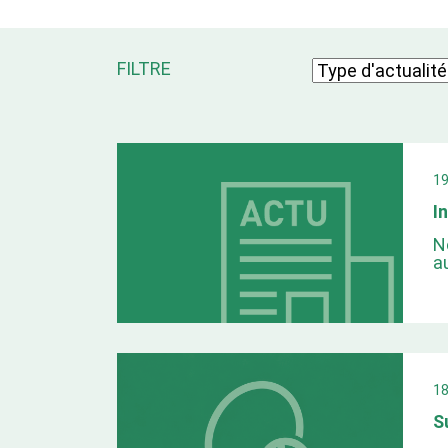
FILTRE
1
I
N
a
1
S